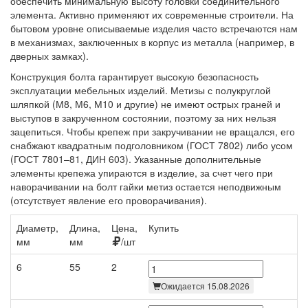
обеспечить минимальную высоту головки соединительного
элемента. Активно применяют их современные строители. На
бытовом уровне описываемые изделия часто встречаются нам
в механизмах, заключенных в корпус из металла (например, в
дверных замках).
Конструкция болта гарантирует высокую безопасность
эксплуатации мебельных изделий. Метизы с полукруглой
шляпкой (М8, М6, М10 и другие) не имеют острых граней и
выступов в закрученном состоянии, поэтому за них нельзя
зацепиться. Чтобы крепеж при закручивании не вращался, его
снабжают квадратным подголовником (ГОСТ 7802) либо усом
(ГОСТ 7801–81, ДИН 603). Указанные дополнительные
элементы крепежа упираются в изделие, за счет чего при
наворачивании на болт гайки метиз остается неподвижным
(отсутствует явление его проворачивания).
Диаметр,
Длина,
Цена,
Купить
мм
мм
/шт
6
55
2
Ожидается 15.08.2026