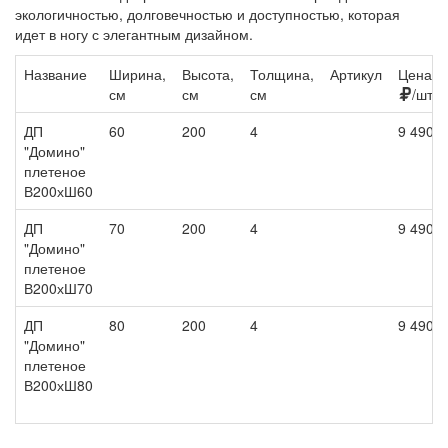
экологичностью, долговечностью и доступностью, которая
идет в ногу с элегантным дизайном.
Название
Ширина,
Высота,
Толщина,
Артикул
Цена,
см
см
см
/шт
ДП
60
200
4
9 490
"Домино"
плетеное
В200хШ60
ДП
70
200
4
9 490
"Домино"
плетеное
В200хШ70
ДП
80
200
4
9 490
"Домино"
плетеное
В200хШ80