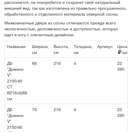
рассохнется, не покоробится и сохранит свой натуральный
внешний вид, так как изготовлена из правильно просушенного,
обработанного и отделанного материала северной сосны.
Межкомнатные двери из сосны отличаются прежде всего
экологичностью, долговечностью и доступностью, которая
идет в ногу с элегантным дизайном.
Название
Ширина,
Высота,
Толщина,
Артикул
Цена,
см
см
см
/шт
ДБ
66
216
4
22
"Домино
390
V"
2100/40
СТ
В216хШ66
см
ДБ
76
216
4
22
"Домино
390
V"
2100/40