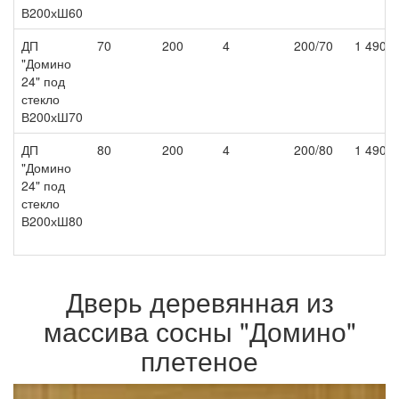
В200хШ60
ДП
70
200
4
200/70
1 490
"Домино
24" под
стекло
В200хШ70
ДП
80
200
4
200/80
1 490
"Домино
24" под
стекло
В200хШ80
Дверь деревянная из
массива сосны "Домино"
плетеное