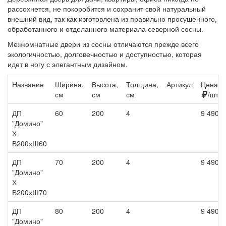
рассохнется, не покоробится и сохранит свой натуральный
внешний вид, так как изготовлена из правильно просушенного,
обработанного и отделанного материала северной сосны.
Межкомнатные двери из сосны отличаются прежде всего
экологичностью, долговечностью и доступностью, которая
идет в ногу с элегантным дизайном.
Название
Ширина,
Высота,
Толщина,
Артикул
Цена,
см
см
см
/шт
ДП
60
200
4
9 490
"Домино"
Х
В200хШ60
ДП
70
200
4
9 490
"Домино"
Х
В200хШ70
ДП
80
200
4
9 490
"Домино"