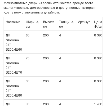
Межкомнатные двери из сосны отличаются прежде всего
экологичностью, долговечностью и доступностью, которая
идет в ногу с элегантным дизайном.
Название
Ширина,
Высота,
Толщина,
Артикул
Цена,
см
см
см
/шт
ДП
60
200
4
8 390
"Домино
24"
В200хШ60
ДП
70
200
4
8 390
"Домино
24"
В200хШ70
ДП
80
200
4
8 390
"Домино
24"
В200хШ80
ДП
90
200
4
1 490