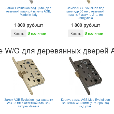
Замок Evolutiuon под цилиндр с
Замок AGB Evolutiuon под
ответной планкой никель AGB,
цилиндр 50 мм с ответной
Made in Italy
планкой латунь Италия
(инд.упак)
1 800 руб./шт
1 800 руб./шт
В наличии
В наличии
Купить
Купить
 W/C для деревянных дверей AG
Замок AGB Evolution под защелку
Корпус замка AGB Med.Evolutiuon
WC 35 мм с ответной планкой
защёлка WC 50мм (ант. бронза)
латунь Италия
инд.упак.