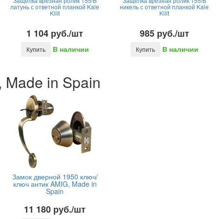
Защелка врезная ролик 155/В
Защелка врезная ролик 155/В
латунь с ответной планкой Kale
никель с ответной планкой Kale
Kilit
Kilit
1 104 руб./шт
985 руб./шт
В наличии
В наличии
Купить
Купить
 Made in Spain
Замок дверной 1950 ключ/
ключ антик AMIG, Made in
Spain
11 180 руб./шт