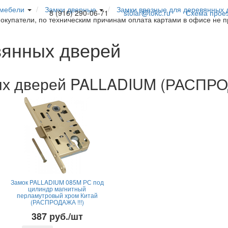
 мебели
Замки дверные
Замки врезные для деревянных 
8 (916) 290-06-71
stolar@tokc.ru
Схема прое
покупатели, по техническим причинам оплата картами в офисе не 
вянных дверей
ых дверей PALLADIUM (РАСПРОД
Замок PALLADIUM 085M РС под
цилиндр магнитный
перламутровый хром Китай
(РАСПРОДАЖА !!!)
387 руб./шт