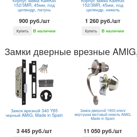
Корпус замка KaleKilit
Корпус замка KaleKilit
152/3MR, 45мм, под
152/3MR, 45мм, под
цилиндр, латунь
цилиндр, никель
900 руб./шт
1 260 руб./шт
В наличии
В наличии
Купить
Купить
Замки дверные врезные AMIG,
Замок врезной 340 Y85
Замок дверной 1900 ключ/
вертушка матовый никель AMIG,
черный AMIG, Made in Spain
Made in Spain
3 445 руб./шт
11 050 руб./шт