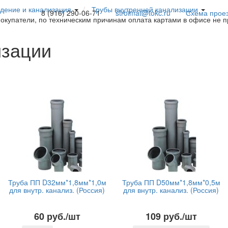
дение и канализация
Трубы внутренней канализации
8 (916) 290-06-71
stroimat@tokc.ru
Схема прое
покупатели, по техническим причинам оплата картами в офисе не 
изации
Труба ПП D32мм*1,8мм*1,0м
Труба ПП D50мм*1,8мм*0,5м
для внутр. канализ. (Россия)
для внутр. канализ. (Россия)
60 руб./шт
109 руб./шт