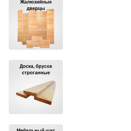
Жалюзийные
дверцы
Доска, брусок
строганные
Мебельный щит