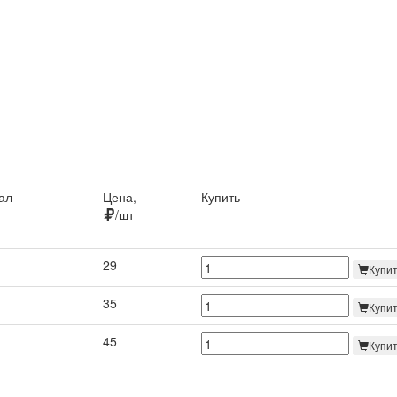
ал
Цена,
Купить
/шт
ал
Цена,
Купить
29
Купи
/шт
35
Купи
45
Купи