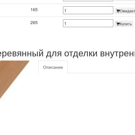
165
Ожидает
265
Купить
еревянный для отделки внутрен
Описание