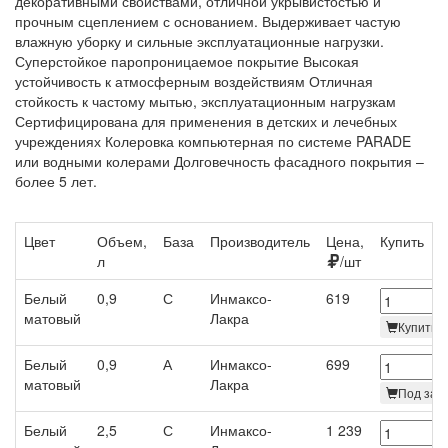
декоративными свойствами, отличной укрывистостью и
прочным сцеплением с основанием. Выдерживает частую
влажную уборку и сильные эксплуатационные нагрузки.
Суперстойкое паропроницаемое покрытие Высокая
устойчивость к атмосферным воздействиям Отличная
стойкость к частому мытью, эксплуатационным нагрузкам
Сертифицирована для применения в детских и лечебных
учреждениях Колеровка компьютерная по системе PARADE
или водными колерами Долговечность фасадного покрытия –
более 5 лет.
Цвет
Объем,
База
Производитель
Цена,
Купить
л
/шт
Белый
0,9
С
Инмаксо-
619
матовый
Лакра
Купить
Белый
0,9
А
Инмаксо-
699
матовый
Лакра
Под зака
Белый
2,5
С
Инмаксо-
1 239