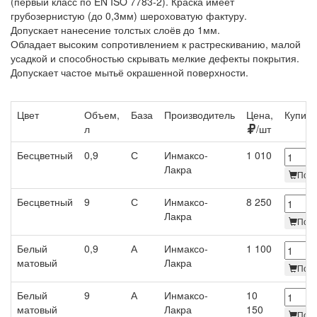
(первый класс по EN ISO 7783-2). Краска имеет
грубозернистую (до 0,3мм) шероховатую фактуру.
Допускает нанесение толстых слоёв до 1мм.
Обладает высоким сопротивлением к растрескиванию, малой
усадкой и способностью скрывать мелкие дефекты покрытия.
Допускает частое мытьё окрашенной поверхности.
Цвет
Объем,
База
Производитель
Цена,
Купить
л
/шт
Бесцветный
0,9
С
Инмаксо-
1 010
Лакра
Под 
Бесцветный
9
С
Инмаксо-
8 250
Лакра
Под 
Белый
0,9
А
Инмаксо-
1 100
матовый
Лакра
Под 
Белый
9
А
Инмаксо-
10
матовый
Лакра
150
Под 