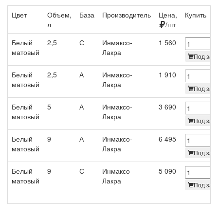
Цвет
Объем,
База
Производитель
Цена,
Купить
л
/шт
Белый
2,5
С
Инмаксо-
1 560
матовый
Лакра
Под зака
Белый
2,5
А
Инмаксо-
1 910
матовый
Лакра
Под зака
Белый
5
А
Инмаксо-
3 690
матовый
Лакра
Под зака
Белый
9
А
Инмаксо-
6 495
матовый
Лакра
Под зака
Белый
9
С
Инмаксо-
5 090
матовый
Лакра
Под зака