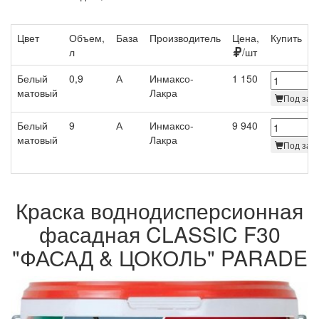
Цвет
Объем,
База
Производитель
Цена,
Купить
л
/шт
Белый
0,9
А
Инмаксо-
1 150
матовый
Лакра
Под зака
Белый
9
А
Инмаксо-
9 940
матовый
Лакра
Под зака
Краска воднодисперсионная
фасадная CLASSIC F30
"ФАСАД & ЦОКОЛЬ" PARADE