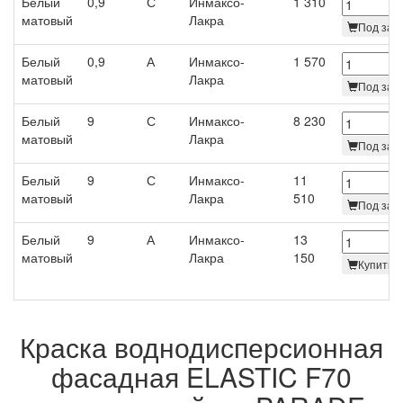
Белый
0,9
С
Инмаксо-
1 310
матовый
Лакра
Под зака
Белый
0,9
А
Инмаксо-
1 570
матовый
Лакра
Под зака
Белый
9
С
Инмаксо-
8 230
матовый
Лакра
Под зака
Белый
9
С
Инмаксо-
11
матовый
Лакра
510
Под зака
Белый
9
А
Инмаксо-
13
матовый
Лакра
150
Купить
Краска воднодисперсионная
фасадная ELASTIC F70