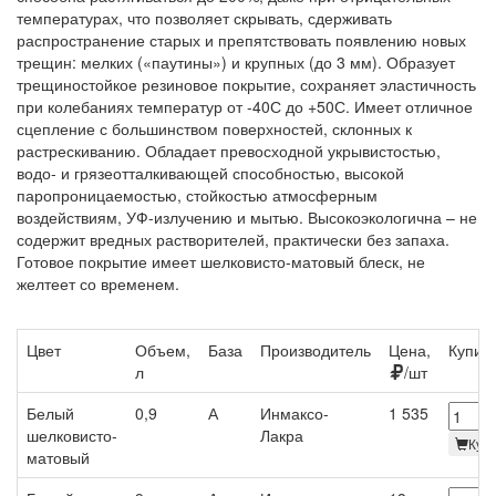
температурах, что позволяет скрывать, сдерживать
распространение старых и препятствовать появлению новых
трещин: мелких («паутины») и крупных (до 3 мм). Образует
трещиностойкое резиновое покрытие, сохраняет эластичность
при колебаниях температур от -40С до +50С. Имеет отличное
сцепление с большинством поверхностей, склонных к
растрескиванию. Обладает превосходной укрывистостью,
водо- и грязеотталкивающей способностью, высокой
паропроницаемостью, стойкостью атмосферным
воздействиям, УФ-излучению и мытью. Высокоэкологична – не
содержит вредных растворителей, практически без запаха.
Готовое покрытие имеет шелковисто-матовый блеск, не
желтеет со временем.
Цвет
Объем,
База
Производитель
Цена,
Купит
л
/шт
Белый
0,9
А
Инмаксо-
1 535
шелковисто-
Лакра
Куп
матовый