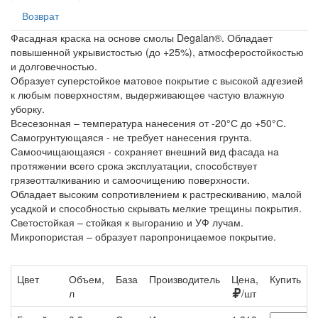
Возврат
Фасадная краска на основе смолы Degalan®. Обладает
повышенной укрывистостью (до +25%), атмосферостойкостью
и долговечностью.
Образует суперстойкое матовое покрытие с высокой адгезией
к любым поверхностям, выдерживающее частую влажную
уборку.
Всесезонная – температура нанесения от -20°С до +50°С.
Самогрунтующаяся - не требует нанесения грунта.
Самоочищающаяся - сохраняет внешний вид фасада на
протяжении всего срока эксплуатации, способствует
грязеотталкиванию и самоочищению поверхности.
Обладает высоким сопротивлением к растрескиванию, малой
усадкой и способностью скрывать мелкие трещины покрытия.
Светостойкая – стойкая к выгоранию и УФ лучам.
Микропористая – образует паропроницаемое покрытие.
Цвет
Объем,
База
Производитель
Цена,
Купить
л
/шт