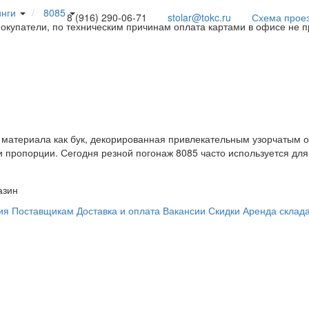
инги
8085
8 (916) 290-06-71
stolar@tokc.ru
Схема прое
покупатели, по техническим причинам оплата картами в офисе не 
о материала как бук, декорированная привлекательным узорчатым
 и пропорции. Сегодня резной погонаж 8085 часто используется дл
азин
ия
Поставщикам
Доставка и оплата
Вакансии
Скидки
Аренда склад