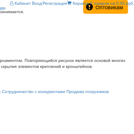
Кабинет
Вход/Регистрация
Корзина
0 товаров на 0.00 руб.
Оптовикам
зда
принимается.
 орнаментом. Повторяющийся рисунок является основой многих
я скрытия элементов креплений и кронштейнов.
а
Сотрудничество с конкурентами
Продажа погрузчиков