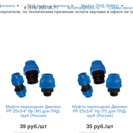
фитинги
ПНД трубы и фитинги
Муфта ПНД (Irritec)
8 (916) 290-06-71
stroimat@tokc.ru
Схема прое
покупатели, по техническим причинам оплата картами в офисе не 
Муфта переходная Джилекс
Муфта переходная Джилекс
РР 25х3/4" Вр (М) для ПНД-
РР 25х3/4" Нр (П) для ПНД-
труб (Россия)
труб (Россия)
39 руб./шт
35 руб./шт