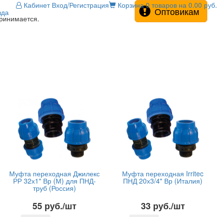
Кабинет
Вход/Регистрация
Корзина
0 товаров на 0.00 руб.
Оптовикам
зда
принимается.
Муфта переходная Джилекс
Муфта переходная Irritec
РР 32х1" Вр (М) для ПНД-
ПНД 20х3/4" Вр (Италия)
труб (Россия)
55 руб./шт
33 руб./шт