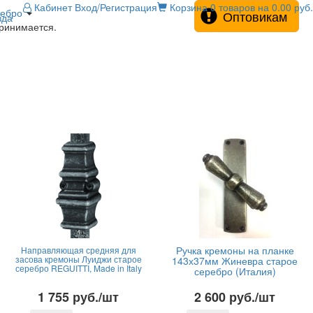
Кабинет
Вход/Регистрация
Корзина
0 товаров на 0.00 руб.
ребро
Оптовикам
зда
принимается.
Ручка кремоны на планке
Направляющая средняя для
засова кремоны Луиджи старое
143х37мм Жиневра старое
серебро REGUITTI, Made in Italy
серебро (Италия)
1 755 руб./шт
2 600 руб./шт