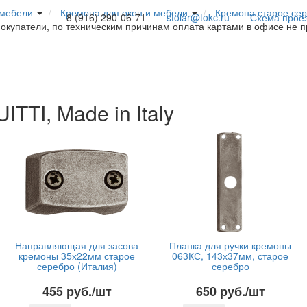
 мебели
Кремона для окон и мебели
Кремона старое се
8 (916) 290-06-71
stolar@tokc.ru
Схема прое
покупатели, по техническим причинам оплата картами в офисе не 
TTI, Made in Italy
Направляющая для засова
Планка для ручки кремоны
кремоны 35х22мм старое
063КС, 143х37мм, старое
серебро (Италия)
серебро
455 руб./шт
650 руб./шт