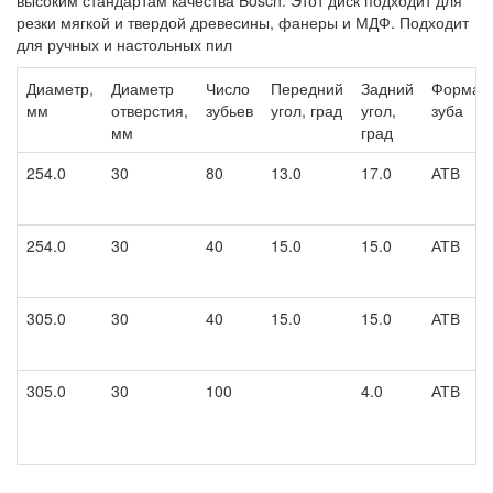
высоким стандартам качества Bosch. Этот диск подходит для
резки мягкой и твердой древесины, фанеры и МДФ. Подходит
для ручных и настольных пил
Диаметр,
Диаметр
Число
Передний
Задний
Форма
мм
отверстия,
зубьев
угол, град
угол,
зуба
мм
град
254.0
30
80
13.0
17.0
АТВ
254.0
30
40
15.0
15.0
АТВ
305.0
30
40
15.0
15.0
АТВ
305.0
30
100
4.0
АТВ