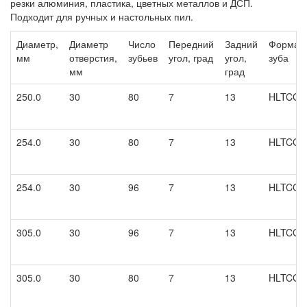
резки алюминия, пластика, цветных металлов и ДСП.
Подходит для ручных и настольных пил.
Диаметр,
Диаметр
Число
Передний
Задний
Форма
мм
отверстия,
зубьев
угол, град
угол,
зуба
мм
град
250.0
30
80
7
13
HLTCG
254.0
30
80
7
13
HLTCG
254.0
30
96
7
13
HLTCG
305.0
30
96
7
13
HLTCG
305.0
30
80
7
13
HLTCG