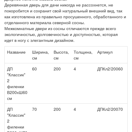
Деревянная дверь для дачи никогда не рассохнется, не
покоробится и сохранит свой натуральный внешний вид, так
как изготовлена из правильно просушенного, обработанного и
отделанного материала северной сосны.
Межкомнатные двери из сосны отличаются прежде всего
экологичностью, долговечностью и доступностью, которая
идет в ногу с элегантным дизайном.
Название
Ширина,
Высота,
Толщина,
Артикул
Ц
см
см
см
ДП
60
200
4
ДПКл2/20060
5 
"Классик"
2
филенки
В200хШ60
см
ДП
70
200
4
ДПКл2/20070
6 
"Классик"
2
филенки