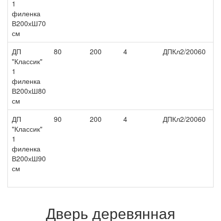
1
филенка
В200хШ70
см
ДП
80
200
4
ДПКл2/20060
6 
"Классик"
1
филенка
В200хШ80
см
ДП
90
200
4
ДПКл2/20060
7 
"Классик"
1
филенка
В200хШ90
см
Дверь деревянная