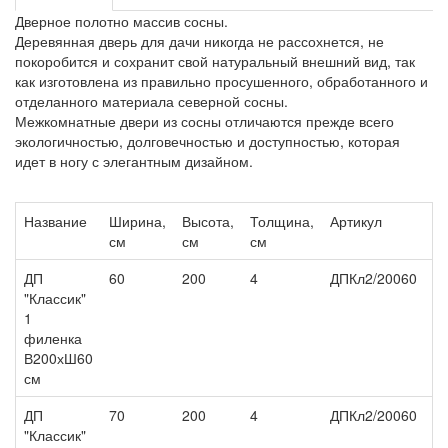
Дверное полотно массив сосны.
Деревянная дверь для дачи никогда не рассохнется, не
покоробится и сохранит свой натуральный внешний вид, так
как изготовлена из правильно просушенного, обработанного и
отделанного материала северной сосны.
Межкомнатные двери из сосны отличаются прежде всего
экологичностью, долговечностью и доступностью, которая
идет в ногу с элегантным дизайном.
Название
Ширина,
Высота,
Толщина,
Артикул
Ц
см
см
см
ДП
60
200
4
ДПКл2/20060
5 
"Классик"
1
филенка
В200хШ60
см
ДП
70
200
4
ДПКл2/20060
6 
"Классик"