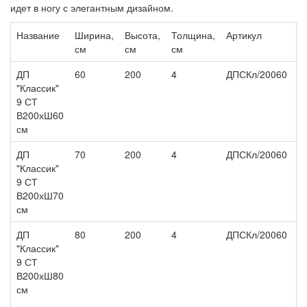
идет в ногу с элегантным дизайном.
Название
Ширина,
Высота,
Толщина,
Артикул
Ц
см
см
см
ДП
60
200
4
ДПСКл/20060
8
"Классик"
9 СТ
В200хШ60
см
ДП
70
200
4
ДПСКл/20060
8
"Классик"
9 СТ
В200хШ70
см
ДП
80
200
4
ДПСКл/20060
8
"Классик"
9 СТ
В200хШ80
см