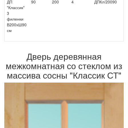
ДП
90
200
4
ДПКл/20090
7 
"Классик"
3
филенки
В200хШ90
см
Дверь деревянная
межкомнатная со стеклом из
массива сосны "Классик СТ"