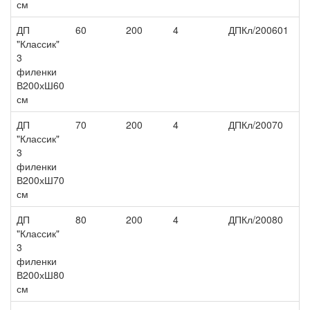
см
ДП
60
200
4
ДПКл/200601
5 
"Классик"
3
филенки
В200хШ60
см
ДП
70
200
4
ДПКл/20070
6 
"Классик"
3
филенки
В200хШ70
см
ДП
80
200
4
ДПКл/20080
6 
"Классик"
3
филенки
В200хШ80
см