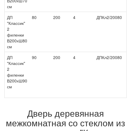
В200хШ70
см
ДП
80
200
4
ДПКл2/20080
6 
"Классик"
2
филенки
В200хШ80
см
ДП
90
200
4
ДПКл2/20080
7 
"Классик"
2
филенки
В200хШ90
см
Дверь деревянная
межкомнатная со стеклом из