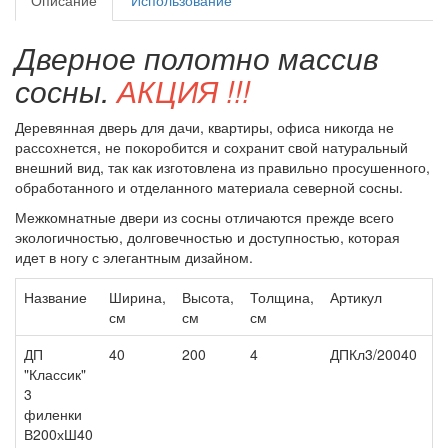
Описание
Использование
Дверное полотно массив
сосны.
АКЦИЯ !!!
Деревянная дверь для дачи, квартиры, офиса никогда не
рассохнется, не покоробится и сохранит свой натуральный
внешний вид, так как изготовлена из правильно просушенного,
обработанного и отделанного материала северной сосны.
Межкомнатные двери из сосны отличаются прежде всего
экологичностью, долговечностью и доступностью, которая
идет в ногу с элегантным дизайном.
Название
Ширина,
Высота,
Толщина,
Артикул
Ц
см
см
см
ДП
40
200
4
ДПКл3/20040
4 
"Классик"
3
филенки
В200хШ40