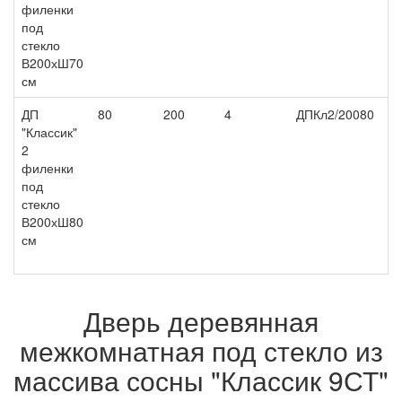
филенки
под
стекло
В200хШ70
см
ДП
80
200
4
ДПКл2/20080
8 
"Классик"
2
филенки
под
стекло
В200хШ80
см
Дверь деревянная
межкомнатная под стекло из
массива сосны "Классик 9СТ"