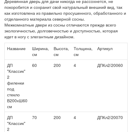
Деревянная дверь для дачи никогда не рассохнется, не
покоробится и сохранит свой натуральный внешний вид, так
как изготовлена из правильно просушенного, обработанного и
отделанного материала северной сосны.
Межкомнатные двери из сосны отличаются прежде всего
экологичностью, долговечностью и доступностью, которая
идет в ногу с элегантным дизайном.
Название
Ширина,
Высота,
Толщина,
Артикул
Ц
см
см
см
ДП
60
200
4
ДПКл2/20060
8 
"Классик"
2
филенки
под
стекло
В200хШ60
см
ДП
70
200
4
ДПКл2/20070
8 
"Классик"
2