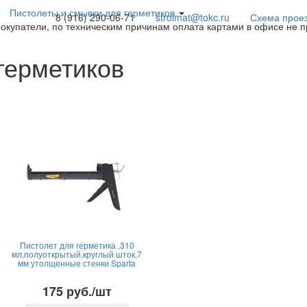
Пистолеты и смывки для герметиков
8 (916) 290-06-71
stroimat@tokc.ru
Схема прое
покупатели, по техническим причинам оплата картами в офисе не 
герметиков
Пистолет для герметика ,310
мл,полуоткрытый,круглый шток,7
мм утолщенные стенки Sparta
175 руб./шт