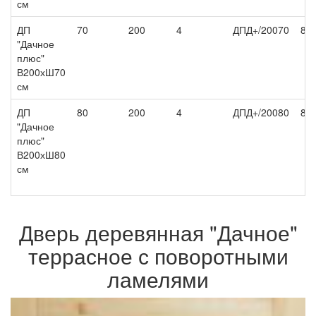
см
ДП
70
200
4
ДПД+/20070
8 2
"Дачное
плюс"
В200хШ70
см
ДП
80
200
4
ДПД+/20080
8 5
"Дачное
плюс"
В200хШ80
см
Дверь деревянная "Дачное"
террасное с поворотными
ламелями