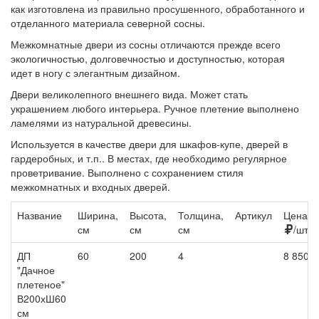
как изготовлена из правильно просушенного, обработанного и
отделанного материала северной сосны.
Межкомнатные двери из сосны отличаются прежде всего
экологичностью, долговечностью и доступностью, которая
идет в ногу с элегантным дизайном.
Двери великолепного внешнего вида. Может стать
украшением любого интерьера. Ручное плетение выполнено
ламелями из натуральной древесины.
Используется в качестве двери для шкафов-купе, дверей в
гардеробных, и т.п.. В местах, где необходимо регулярное
проветривание. Выполнено с сохранением стиля
межкомнатных и входных дверей.
Название
Ширина,
Высота,
Толщина,
Артикул
Цена,
см
см
см
/шт
ДП
60
200
4
8 850
"Дачное
плетеное"
В200хШ60
см