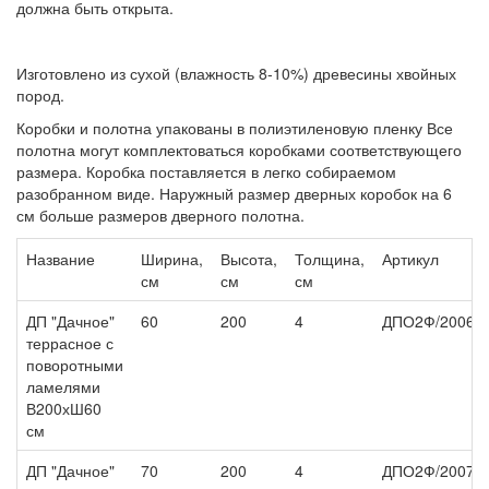
должна быть открыта.
Изготовлено из сухой (влажность 8-10%) древесины хвойных
пород.
Коробки и полотна упакованы в полиэтиленовую пленку Все
полотна могут комплектоваться коробками соответствующего
размера. Коробка поставляется в легко собираемом
разобранном виде. Наружный размер дверных коробок на 6
см больше размеров дверного полотна.
Название
Ширина,
Высота,
Толщина,
Артикул
см
см
см
ДП "Дачное"
60
200
4
ДПО2Ф/20060
террасное с
поворотными
ламелями
В200хШ60
см
ДП "Дачное"
70
200
4
ДПО2Ф/20070