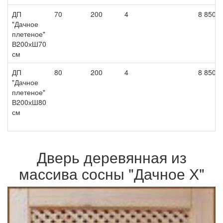
ДП
70
200
4
8 850
"Дачное
плетеное"
В200хШ70
см
ДП
80
200
4
8 850
"Дачное
плетеное"
В200хШ80
см
Дверь деревянная из
массива сосны "Дачное Х"