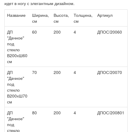
идет в ногу с элегантным дизайном.
Название
Ширина,
Высота,
Толщина,
Артикул
Ц
см
см
см
ДП
60
200
4
ДПОС/20060
3
"Дачное"
под
стекло
В200хШ60
см
ДП
70
200
4
ДПОС/20070
4
"Дачное"
под
стекло
В200хШ70
см
ДП
80
200
4
ДПОС/200801
4
"Дачное"
под
стекло