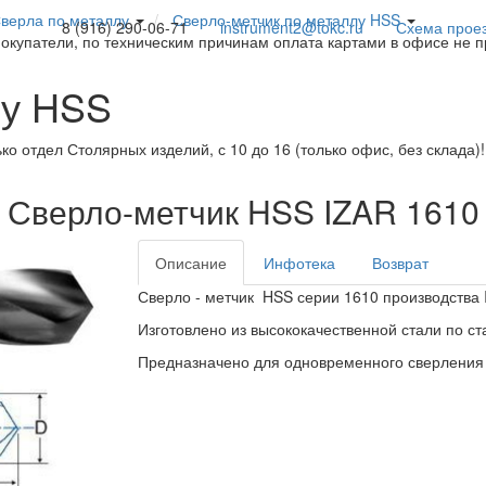
верла по металлу
Сверло-метчик по металлу HSS
8 (916) 290-06-71
instrument2@tokc.ru
Схема прое
покупатели, по техническим причинам оплата картами в офисе не 
лу HSS
ько отдел Столярных изделий, с 10 до 16 (только офис, без склада)
Сверло-метчик HSS IZAR 1610
Описание
Инфотека
Возврат
Сверло - метчик HSS серии 1610 производства 
Изготовлено из высококачественной стали по ст
Предназначено для одновременного сверления 