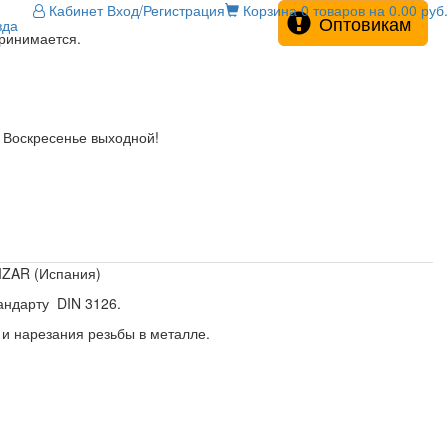
Кабинет
Вход/Регистрация
Корзина
0 товаров на 0.00 руб.
Оптовикам
зда
принимается.
! Воскресенье выходной!
IZAR (Испания)
андарту DIN 3126.
и нарезания резьбы в металле.