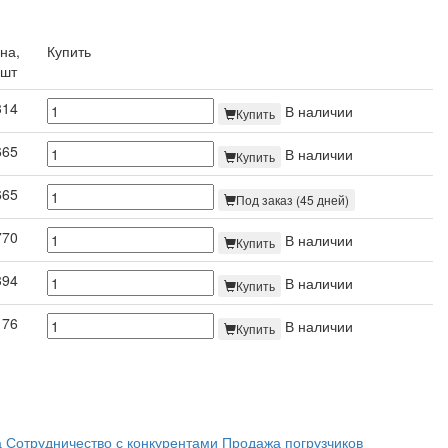
на,
Купить
/шт
314
В наличии
Купить
665
В наличии
Купить
665
Под заказ (45 дней)
770
В наличии
Купить
394
В наличии
Купить
176
В наличии
Купить
а
Сотрудничество с конкурентами
Продажа погрузчиков