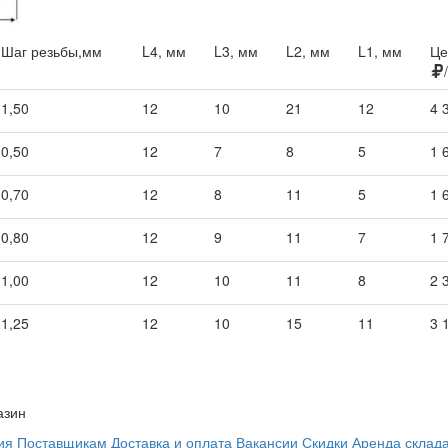
Шаг резьбы,мм
L4, мм
L3, мм
L2, мм
L1, мм
Це
1,50
12
10
21
12
4 
0,50
12
7
8
5
1 
0,70
12
8
11
5
1 
0,80
12
9
11
7
1 
1,00
12
10
11
8
2 
1,25
12
10
15
11
3 
азин
ия
Поставщикам
Доставка и оплата
Вакансии
Скидки
Аренда склад