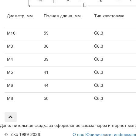
Диаметр, мм
Полная длина, мм
Тип хвостовика
М10
59
C6,3
М3
36
C6,3
М4
39
C6,3
М5
41
C6,3
М6
44
C6,3
М8
50
C6,3
Дополнительная скидка за оформление заказа через интернет-маг
© Tokc 1989-2026
О нас
Юридическая информац