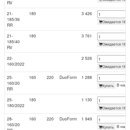
RV
21-
180
3 426
185/36
Ожидается 16.0
RR
21-
180
3 761
185/40
Ожидается 16.0
RV
22-
2 526
160/2022
Ожидается 16.0
25-
160
220
DuoForm
1 288
160/20
В нали
Купить
RR
25-
180
1 130
180/2022
Ожидается 16.0
28-
160
220
DuoForm
1 949
160/20
В нали
Купить