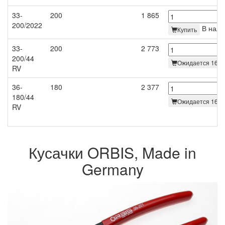
33-
200
1 865
200/2022
В нали
Купить
33-
200
2 773
200/44
Ожидается 16.0
RV
36-
180
2 377
180/44
Ожидается 16.0
RV
Кусачки ORBIS, Made in
Germany