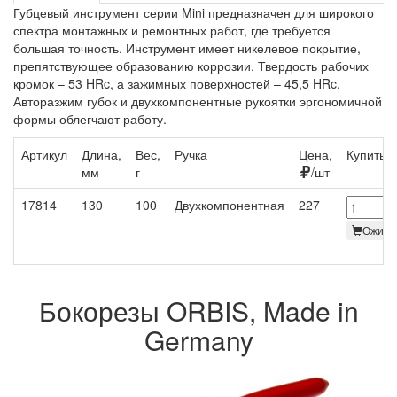
Губцевый инструмент серии Mini предназначен для широкого
спектра монтажных и ремонтных работ, где требуется
большая точность. Инструмент имеет никелевое покрытие,
препятствующее образованию коррозии. Твердость рабочих
кромок – 53 HRc, а зажимных поверхностей – 45,5 HRc.
Авторазжим губок и двухкомпонентные рукоятки эргономичной
формы облегчают работу.
Артикул
Длина,
Вес,
Ручка
Цена,
Купить
мм
г
/шт
17814
130
100
Двухкомпонентная
227
Ожидае
Бокорезы ORBIS, Made in
Germany