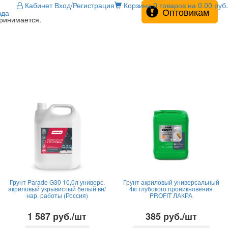
Кабинет
Вход/Регистрация
Корзина
0 товаров на 0.00 руб.
Оптовикам
зда
принимается.
Грунт Parade G30 10,0л универс.
Грунт акриловый универсальный
акриловый укрывистый белый вн/
4кг глубокого проникновения
нар. работы (Россия)
PROFIT ЛАКРА
1 587 руб./шт
385 руб./шт