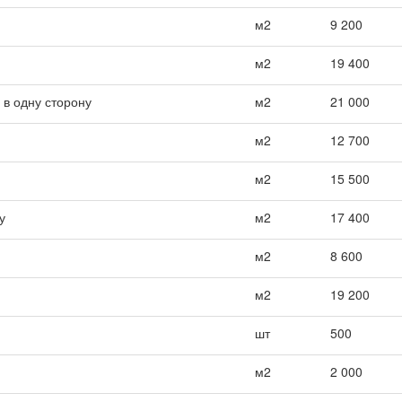
м2
9 200
м2
19 400
 в одну сторону
м2
21 000
м2
12 700
м2
15 500
у
м2
17 400
м2
8 600
м2
19 200
шт
500
м2
2 000