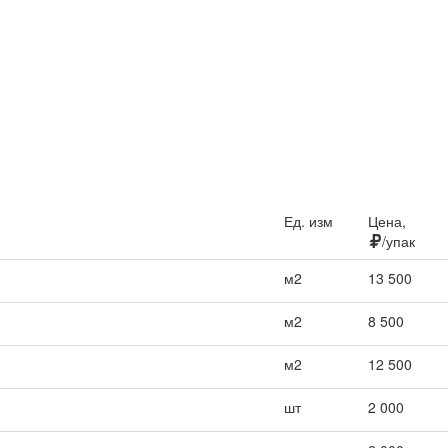
Ед. изм
Цена,
/упак
м2
13 500
м2
8 500
м2
12 500
шт
2 000