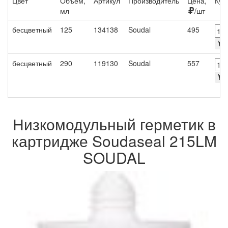
Цвет
Объем,
Артикул
Производитель
Цена,
Куп
мл
/шт
бесцветный
125
134138
Soudal
495
О
бесцветный
290
119130
Soudal
557
П
Низкомодульный герметик в
картридже Soudaseal 215LM
SOUDAL