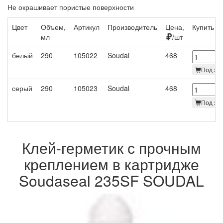
Не окрашивает пористые поверхности
Цвет
Объем,
Артикул
Производитель
Цена,
Купить
мл
/шт
белый
290
105022
Soudal
468
Под зак
серый
290
105023
Soudal
468
Под зак
Клей-герметик с прочным
креплением в картридже
Soudaseal 235SF SOUDAL