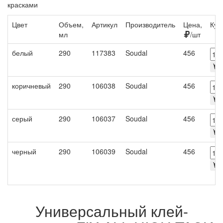
красками
Цвет
Объем,
Артикул
Производитель
Цена,
Куп
мл
/шт
белый
290
117383
Soudal
456
О
коричневый
290
106038
Soudal
456
П
серый
290
106037
Soudal
456
П
черный
290
106039
Soudal
456
П
Универсальный клей-