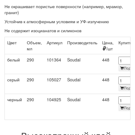
Не окрашивает пористые поверхности (например, мрамор,
гранит)
Устойчив к атмосферным условиям и УФ-излучению
Не содержит изоцианатов и силиконов
Цвет
Объем,
Артикул
Производитель
Цена,
Купить
мл
/шт
белый
290
101364
Soudal
448
Под за
серый
290
105027
Soudal
448
Под за
черный
290
104925
Soudal
448
Под за