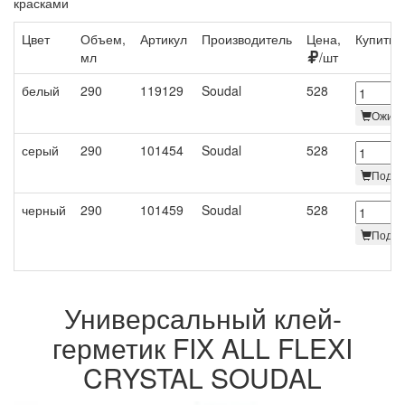
красками
Цвет
Объем,
Артикул
Производитель
Цена,
Купить
мл
/шт
белый
290
119129
Soudal
528
Ожида
серый
290
101454
Soudal
528
Под за
черный
290
101459
Soudal
528
Под за
Универсальный клей-
герметик FIX ALL FLEXI
CRYSTAL SOUDAL