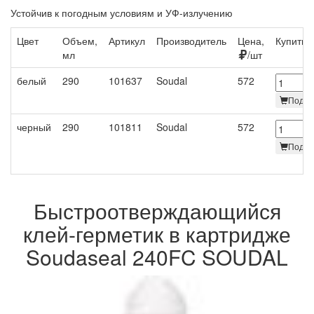
Устойчив к погодным условиям и УФ-излучению
Цвет
Объем,
Артикул
Производитель
Цена,
Купить
мл
/шт
белый
290
101637
Soudal
572
Под за
черный
290
101811
Soudal
572
Под за
Быстроотверждающийся
клей-герметик в картридже
Soudaseal 240FC SOUDAL