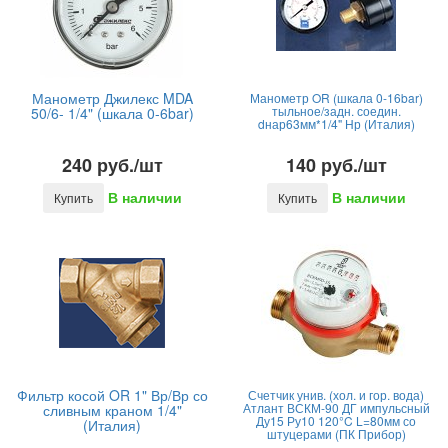
Манометр Джилекс MDA
Манометр OR (шкала 0-16bar)
тыльное/задн. соедин.
50/6- 1/4" (шкала 0-6bar)
dнар63мм*1/4" Нр (Италия)
240 руб./шт
140 руб./шт
В наличии
В наличии
Купить
Купить
Фильтр косой OR 1" Вр/Вр со
Счетчик унив. (хол. и гор. вода)
Атлант ВСКМ-90 ДГ импульсный
сливным краном 1/4"
Ду15 Ру10 120°C L=80мм со
(Италия)
штуцерами (ПК Прибор)