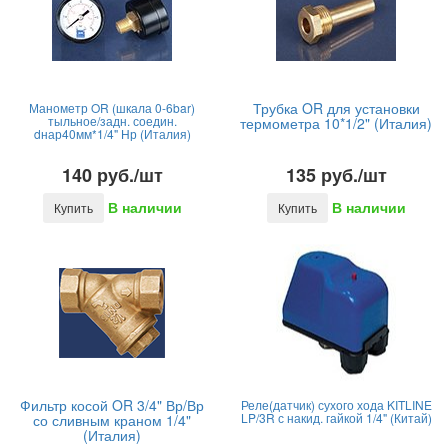
Трубка OR для установки
Манометр OR (шкала 0-6bar)
тыльное/задн. соедин.
термометра 10*1/2" (Италия)
dнар40мм*1/4" Нр (Италия)
140 руб./шт
135 руб./шт
В наличии
В наличии
Купить
Купить
Фильтр косой OR 3/4" Вр/Вр
Реле(датчик) сухого хода KITLINE
LP/3R с накид. гайкой 1/4" (Китай)
со сливным краном 1/4"
(Италия)