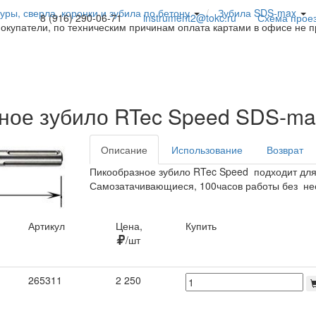
уры, сверла, коронки и зубила по бетону
Зубила SDS-max
8 (916) 290-06-71
instrument2@tokc.ru
Схема прое
покупатели, по техническим причинам оплата картами в офисе не 
ное зубило RTec Speed SDS-
Описание
Использование
Возврат
Пикообразное зубило RTec Speed подходит для
Самозатачивающиеся, 100часов работы без не
Артикул
Цена,
Купить
/шт
Артикул
Цена,
Купить
265311
2 250
/шт