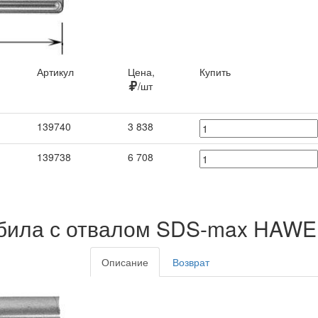
Артикул
Цена,
Купить
/шт
Артикул
Цена,
Купить
139740
3 838
/шт
139738
6 708
била с отвалом SDS-max HAW
Описание
Возврат