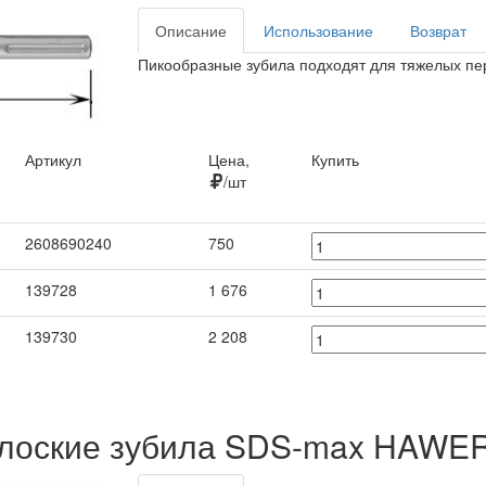
Описание
Использование
Возврат
Пикообразные зубила подходят для тяжелых пе
Артикул
Цена,
Купить
/шт
Артикул
Цена,
Купить
2608690240
750
/шт
139728
1 676
139730
2 208
лоские зубила SDS-max HAWE