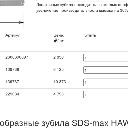
Лопаточные зубила подходят для тяжелых перф
увеличение производительности выемки на 30%
Артикул
Цена,
Купить
/шт
Артикул
Цена,
Купить
2608690097
2 850
/шт
139736
6 125
139737
10 373
229084
4 793
образные зубила SDS-max H