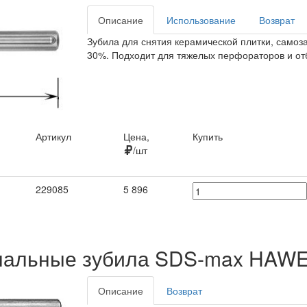
Описание
Использование
Возврат
Зубила для снятия керамической плитки, само
30%. Подходит для тяжелых перфораторов и от
Артикул
Цена,
Купить
/шт
Артикул
Цена,
Купить
229085
5 896
/шт
нальные зубила SDS-max HAW
Описание
Возврат