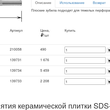
Описание
Использование
Возврат
Плоские зубила подходят для тяжелых перфорат
Артикул
Цена,
Купить
/шт
Артикул
Цена,
Купить
210058
490
/шт
139731
1 676
139734
5 459
139733
2 208
нятия керамической плитки S