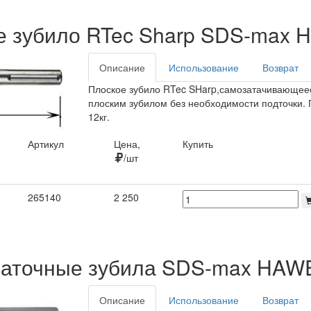
е зубило RTec Sharp SDS-max
Описание
Использование
Возврат
Плоское зубило RTec SHarp,самозатачивающеес
плоским зубилом без необходимости подточки.
12кг.
Артикул
Цена,
Купить
/шт
Артикул
Цена,
Купить
265140
2 250
/шт
аточные зубила SDS-max HA
Описание
Использование
Возврат