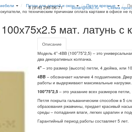
 мебели
Петли для дверей и окон
Петли врезные
Пе
8 (916) 290-06-71
stolar@tokc.ru
Схема прое
покупатели, по техническим причинам оплата картами в офисе не 
 100х75х2.5 мат. латунь с
Описание
Модель 4''-4ВВ (100*75*2,5) – это универсаль
два декоративных колпачка.
4''
– это размер (высота) петли, 4 дюйма, или 1
4BB
– обозначает наличие 4 подшипников. Две
работы и выдерживают максимальные нагрузки.
100*75*2,5
– это указание всех размеров петли,
Петля покрыта гальваническим способом в 5 сл
образования ржавчины, придает красивый насы
среды – попадания влаги, легких царапин и по
Гарантийный период работы составляет 5 лет.