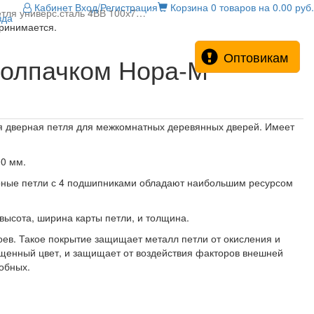
Кабинет
Вход/Регистрация
Корзина
0 товаров на 0.00 руб.
тля универс.сталь 4ВВ 100х7…
зда
принимается.
Оптовикам
 колпачком Нора-М
ная дверная петля для межкомнатных деревянных дверей. Имеет
00 мм.
рные петли с 4 подшипниками обладают наибольшим ресурсом
 высота, ширина карты петли, и толщина.
оев. Такое покрытие защищает металл петли от окисления и
щенный цвет, и защищает от воздействия факторов внешней
добных.