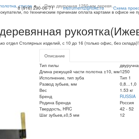
полотна, стусла
Пила двуручная 1250 мм,деревя…
8 (916) 290-06-71
instrument2@tokc.ru
Схема прое
покупатели, по техническим причинам оплата картами в офисе не 
деревянная рукоятка(Ижев
ько отдел Столярных изделий, с 10 до 16 (только офис, без склада)
Описание
Тип пилы
двуручна
Длина режущей части полотна ±10, мм
1250
Исполнение, тип зуба
Тип 1
Развод зубьев, мм
0,8…1,0
Вес
1.53 кг
Бренд
RUSSIA
Родина Бренда
Россия
Твердость, HRC
42 - 52
Шаг зубьев,±0,5 мм
12