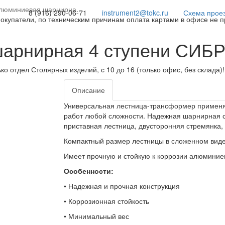
алюминиевая шарнирна…
8 (916) 290-06-71
instrument2@tokc.ru
Схема прое
покупатели, по техническим причинам оплата картами в офисе не 
шарнирная 4 ступени СИБ
ько отдел Столярных изделий, с 10 до 16 (только офис, без склада)
Описание
Универсальная лестница-трансформер применя
работ любой сложности. Надежная шарнирная с
приставная лестница, двусторонняя стремянка, 
Компактный размер лестницы в сложенном виде
Имеет прочную и стойкую к коррозии алюминие
Особенности:
• Надежная и прочная конструкция
• Коррозионная стойкость
• Минимальный вес