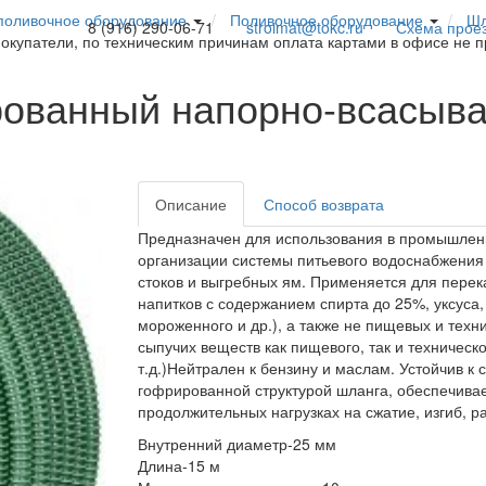
поливочное оборудование
Поливочное оборудование
Шл
8 (916) 290-06-71
stroimat@tokc.ru
Схема прое
покупатели, по техническим причинам оплата картами в офисе не 
ованный напорно-всасыв
Описание
Способ возврата
Предназначен для использования в промышленно
организации системы питьевого водоснабжения 
стоков и выгребных ям. Применяется для перек
напитков с содержанием спирта до 25%, уксуса,
мороженного и др.), а также не пищевых и техн
сыпучих веществ как пищевого, так и техническо
т.д.)Нейтрален к бензину и маслам. Устойчив 
гофрированной структурой шланга, обеспечива
продолжительных нагрузках на сжатие, изгиб, р
Внутренний диаметр-25 мм
Длина-15 м