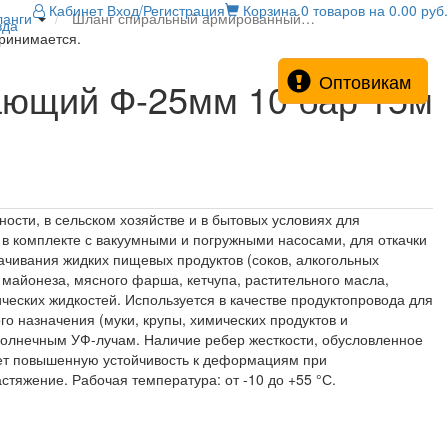
Кабинет
Вход/Регистрация
Корзина
0 товаров на 0.00 руб.
анги
Шланг спиральный армированный…
зда
принимается.
Оптовикам
ающий Ф-25мм 10 бар 15м
сти, в сельском хозяйстве и в бытовых условиях для
в комплекте с вакуумными и погружными насосами, для откачки
ачивания жидких пищевых продуктов (соков, алкогольных
 майонеза, мясного фарша, кетчупа, растительного масла,
ических жидкостей. Используется в качестве продуктопровода для
го назначения (муки, крупы, химических продуктов и
к солнечным УФ-лучам. Наличие ребер жесткости, обусловленное
ет повышенную устойчивость к деформациям при
астяжение. Рабочая температура: от -10 до +55 °С.