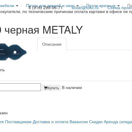
 мебели
Петли для дверей и окон
Петли врезные
Пе
8 (916) 290-06-71
stolar@tokc.ru
Схема прое
покупатели, по техническим причинам оплата картами в офисе не 
0 черная METALY
Описание
ить
В наличии
Купить
азин
ия
Поставщикам
Доставка и оплата
Вакансии
Скидки
Аренда склад