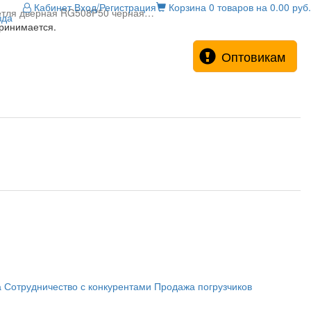
Кабинет
Вход/Регистрация
Корзина
0 товаров на 0.00 руб.
тля дверная RG508P50 черная…
зда
принимается.
Оптовикам
а
Сотрудничество с конкурентами
Продажа погрузчиков