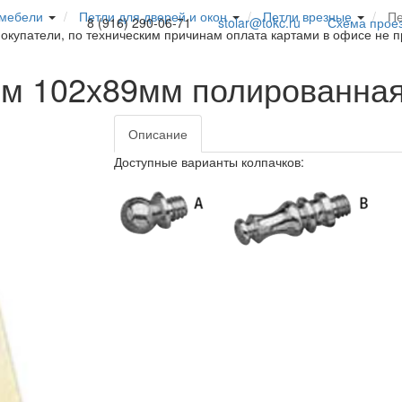
 мебели
Петли для дверей и окон
Петли врезные
Пе
8 (916) 290-06-71
stolar@tokc.ru
Схема прое
покупатели, по техническим причинам оплата картами в офисе не 
мм 102х89мм полированна
Описание
Доступные варианты колпачков: