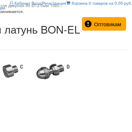
Кабинет
Вход/Регистрация
Корзина
0 товаров на 0.00 руб.
тля дверная 85 Ø12.5мм 102х…
зда
принимается.
Оптовикам
я латунь BON-EL