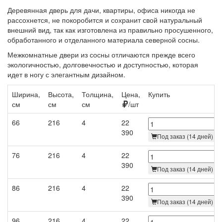
Деревянная дверь для дачи, квартиры, офиса никогда не
рассохнется, не покоробится и сохранит свой натуральный
внешний вид, так как изготовлена из правильно просушенного,
обработанного и отделанного материала северной сосны.
Межкомнатные двери из сосны отличаются прежде всего
экологичностью, долговечностью и доступностью, которая
идет в ногу с элегантным дизайном.
Ширина,
Высота,
Толщина,
Цена,
Купить
см
см
см
/шт
66
216
4
22
390
Под заказ (14 дней)
76
216
4
22
390
Под заказ (14 дней)
86
216
4
22
390
Под заказ (14 дней)
96
216
4
22