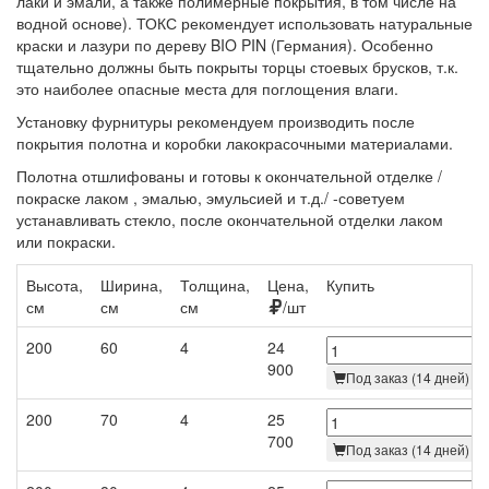
лаки и эмали, а также полимерные покрытия, в том числе на
водной основе). ТОКС рекомендует использовать натуральные
краски и лазури по дереву BIO PIN (Германия). Особенно
тщательно должны быть покрыты торцы стоевых брусков, т.к.
это наиболее опасные места для поглощения влаги.
Установку фурнитуры рекомендуем производить после
покрытия полотна и коробки лакокрасочными материалами.
Полотна отшлифованы и готовы к окончательной отделке /
покраске лаком , эмалью, эмульсией и т.д./ -советуем
устанавливать стекло, после окончательной отделки лаком
или покраски.
Высота,
Ширина,
Толщина,
Цена,
Купить
см
см
см
/шт
200
60
4
24
900
Под заказ (14 дней)
200
70
4
25
700
Под заказ (14 дней)