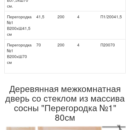
В57,5хШ70
см.
Перегородка
41,5
200
4
П1/20041,5
4
№1
В200хШ41,5
см
Перегородка
70
200
4
П20070
6
№1
В200хШ70
см
Деревянная межкомнатная
дверь со стеклом из массива
сосны "Перегородка №1"
80см