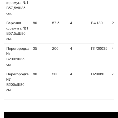
фрамуга №1
В57,5хШ35
см.
Верхняя
80
57,5
4
ВФ180
2 2
фрамуга №1
В57,5хШ80
см.
Перегородка
35
200
4
П1/20035
4 0
№1
В200хШ35
см
Перегородка
80
200
4
П20080
7 7
№1
В200хШ80
см