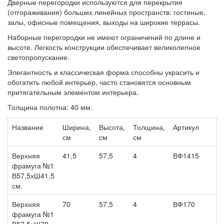
Дверные перегородки используются для перекрытия
(отгораживания) больших линейных пространств: гостиные,
залы, офисные помещения, выходы на широкие террасы.
Наборные перегородки не имеют ограничений по длине и
высоте. Легкость конструкции обеспечивает великолепное
светопропускание.
Элегантность и классическая форма способны украсить и
обогатить любой интерьер, часто становятся основным
притягательным элементом интерьера.
Толщина полотна: 40 мм.
Название
Ширина,
Высота,
Толщина,
Артикул
Ц
см
см
см
Верхняя
41,5
57,5
4
ВФ1415
1
фрамуга №1
В57,5хШ41,5
см.
Верхняя
70
57,5
4
ВФ170
2
фрамуга №1