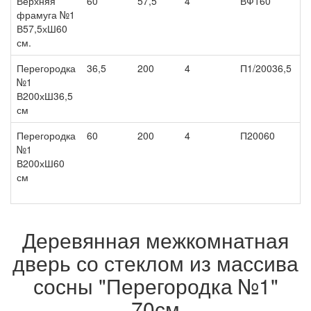
Верхняя
60
57,5
4
ВФ160
фрамуга №1
В57,5хШ60
см.
Перегородка
36,5
200
4
П1/20036,5
№1
В200хШ36,5
см
Перегородка
60
200
4
П20060
№1
В200хШ60
см
Деревянная межкомнатная
дверь со стеклом из массива
сосны "Перегородка №1"
70см