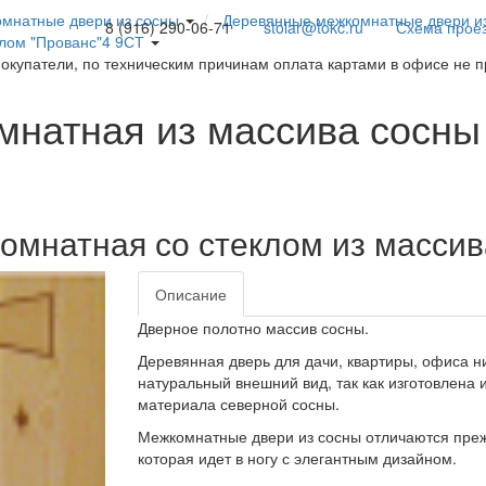
мнатные двери из сосны
Деревянные межкомнатные двери из
8 (916) 290-06-71
stolar@tokc.ru
Схема прое
клом "Прованс"4 9СТ
покупатели, по техническим причинам оплата картами в офисе не 
натная из массива сосны 
омнатная со стеклом из массив
Описание
Дверное полотно массив сосны.
Деревянная дверь для дачи, квартиры, офиса ни
натуральный внешний вид, так как изготовлена
материала северной сосны.
Межкомнатные двери из сосны отличаются прежд
которая идет в ногу с элегантным дизайном.