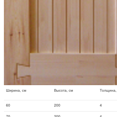
Ширина, см
Высота, см
Толщина,
60
200
4
70
200
4