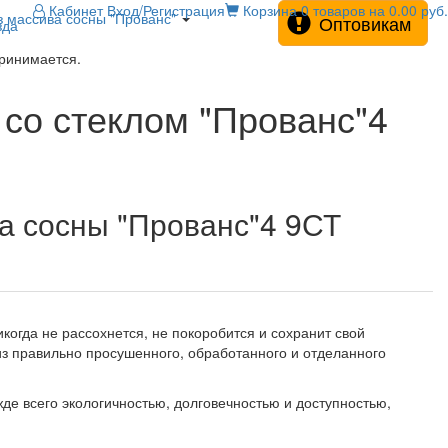
Кабинет
Вход/Регистрация
Корзина
0 товаров на 0.00 руб.
 массива сосны "Прованс"
Оптовикам
зда
принимается.
со стеклом "Прованс"4
а сосны "Прованс"4 9СТ
когда не рассохнется, не покоробится и сохранит свой
 из правильно просушенного, обработанного и отделанного
е всего экологичностью, долговечностью и доступностью,