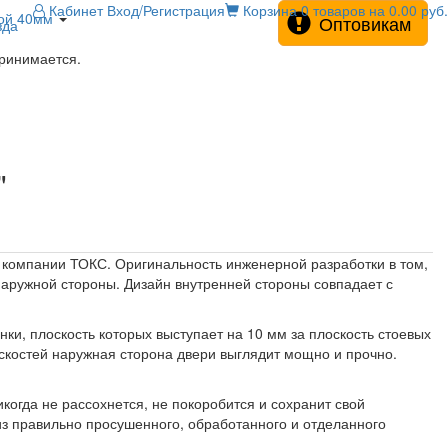
Кабинет
Вход/Регистрация
Корзина
0 товаров на 0.00 руб.
ной 40мм
Оптовикам
зда
принимается.
"
 компании ТОКС. Оригинальность инженерной разработки в том,
 наружной стороны. Дизайн внутренней стороны совпадает с
ки, плоскость которых выступает на 10 мм за плоскость стоевых
оскостей наружная сторона двери выглядит мощно и прочно.
когда не рассохнется, не покоробится и сохранит свой
 из правильно просушенного, обработанного и отделанного