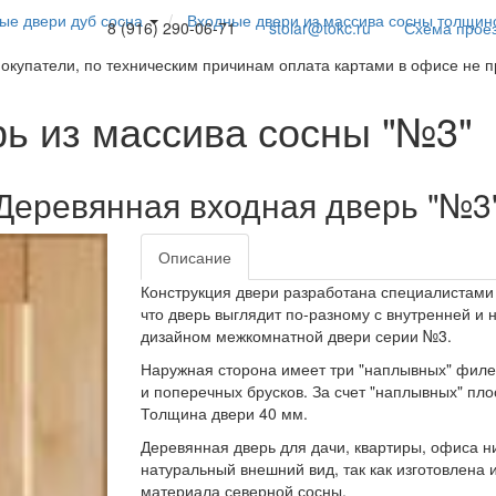
ые двери дуб сосна
Входные двери из массива сосны толщи
8 (916) 290-06-71
stolar@tokc.ru
Схема прое
покупатели, по техническим причинам оплата картами в офисе не 
ь из массива сосны "№3"
Деревянная входная дверь "№3
Описание
Конструкция двери разработана специалистами
что дверь выглядит по-разному с внутренней и
дизайном межкомнатной двери серии №3.
Наружная сторона имеет три "наплывных" филен
и поперечных брусков. За счет "наплывных" пл
Толщина двери 40 мм.
Деревянная дверь для дачи, квартиры, офиса ни
натуральный внешний вид, так как изготовлена
материала северной сосны.