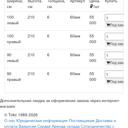
Ширина,
Высота,
Толщина,
Артикул
Цена,
Купить
см
см
см
/шт
100
210
6
60мм
55
левый
000
Под заказ 
100
210
6
60мм
55
правый
000
Под заказ 
90
210
6
60мм
55
левый
000
Под заказ 
90
210
6
60мм
55
правый
000
Под заказ 
Дополнительная скидка за оформление заказа через интернет-
магазин
© Tokc 1989-2026
О нас
Юридическая информация
Поставщикам
Доставка и
оплата
Вакансии
Скидки
Аренда склада
Сотрудничество с