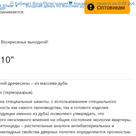
Кабинет
Вход/Регистрация
Корзина
0 товаров на 0.00 руб.
й 60мм
Входная дверь из массива дуба "М10"
Оптовикам
зда
принимается.
! Воскресенье выходной!
10"
ной древесины – из массива дуба.
и (терморазрыв).
на специальные шканты, с использованием специального
ость как самого производства, так и готового изделия.
одукции именно из дуба) позволяют утверждать, что
ого негативного влияния на общее состояние экологии квартиры,
 фитонциды – растительные аналоги антибактериальных и
прикладные свойства дверных полотен определяются прочностью