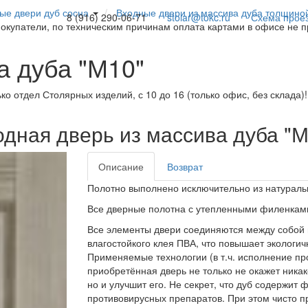
ые двери дуб сосна
Входные двери из массива дуба толщино
8 (916) 290-06-71
stolar@tokc.ru
Схема прое
покупатели, по техническим причинам оплата картами в офисе не 
а дуба "М10"
ько отдел Столярных изделий, с 10 до 16 (только офис, без склада)
одная дверь из массива дуба "М
Описание
Возврат
Полотно выполнено исключительно из натураль
Все дверные полотна с утепленными филенкам
Все элементы двери соединяются между собой 
влагостойкого клея ПВА, что повышает экологичн
Применяемые технологии (в т.ч. исполнение пр
приобретённая дверь не только не окажет никак
но и улучшит его. Не секрет, что дуб содержит
противовирусных препаратов. При этом чисто 