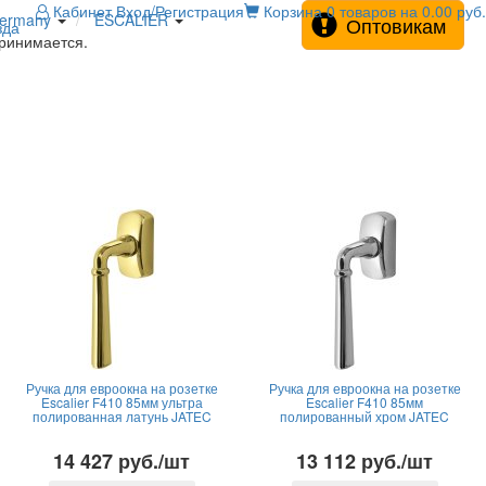
Кабинет
Вход/Регистрация
Корзина
0 товаров на 0.00 руб.
Germany
ESCALIER
Оптовикам
зда
принимается.
Ручка для евроокна на розетке
Ручка для евроокна на розетке
Escalier F410 85мм ультра
Escalier F410 85мм
полированная латунь JATEC
полированный хром JATEC
14 427 руб./шт
13 112 руб./шт