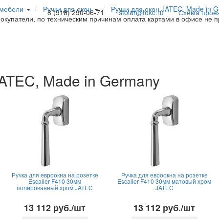
 мебели
Ручки для окон
Ручки для окон JATEC, Made in 
8 (916) 290-06-71
stolar@tokc.ru
Схема прое
покупатели, по техническим причинам оплата картами в офисе не 
JATEC, Made in Germany
Ручка для евроокна на розетке
Ручка для евроокна на розетке
Escalier F410 30мм
Escalier F410 30мм матовый хром
полированный хром JATEC
JATEC
13 112 руб./шт
13 112 руб./шт