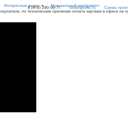
Интересные видео
Музыкальный инструмент
8 (916) 290-06-71
stolar@tokc.ru
Схема прое
покупатели, по техническим причинам оплата картами в офисе не 