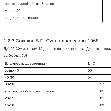
влаготермообработка 6 часов
менее 20
кондиционирование
1.2.3 Соколов В.П. Сушка древесины 1968
Дуб 25-30мм, режим 12 для II категории качества. Для I категор
Таблица 1.4
Влажность древесины
t
, C
с
выше 40
50
40-30
54
30-20
57
влаготермообработка 9 часов
65
20-15
61
15-10
63