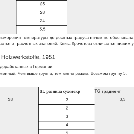
25
28
24
5,5
змерения температуры до десятых градуса ничем не обоснована 
ется от расчетных значений. Книга Кречетова отличается низким у
 Holzwerkstoffe, 1951
A доработанных в Германии.
каменный. Чем выше группа, тем мягче режим. Возьмем группу 5.
TG градиент
Δ
t
, разница сух/мокр
38
3,3
2
2
3
4
5