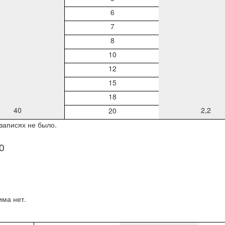
6
7
8
10
12
15
18
40
2,2
20
записях не было.
0
има нет.