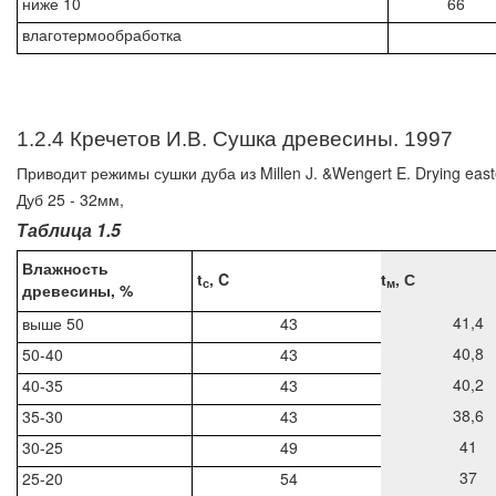
ниже 10
66
влаготермообработка
1.2.4 Кречетов И.В. Сушка древесины. 1997
Приводит режимы сушки дуба из Millen J. &Wengert E. Drying eas
Дуб 25 - 32мм,
Таблица 1.5
Влажность
t
, C
t
, С
с
м
древесины, %
41,4
выше 50
43
40,8
50-40
43
40,2
40-35
43
38,6
35-30
43
41
30-25
49
37
25-20
54