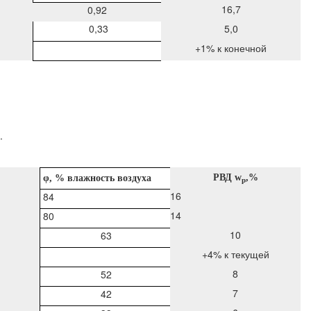
16,7
0,92
0,33
5,0
+1% к конечной
.
Р
ВД
w
,%
φ
, % влажность воздуха
p
16
84
14
80
10
63
+4% к текущей
8
52
7
42