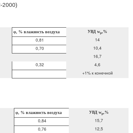
-2000)
УВД
w
,%
φ
, % влажность воздуха
p
14
0,81
10,4
0,70
16,7
0,32
4,6
+1% к конечной
УВД
w
,%
φ
, % влажность воздуха
p
15,7
0,84
12,5
0,76