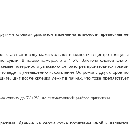
 Другими словами диапазон изменения влажности древесины не
ков ставятся в зону максимальной влажности в центре толщины
апе сушки. В наших камерах это 4-5%. Заключительной влаго-
ваемые поверхности увлажняются, разогрев производится токами
что ведет к уменьшению искривления Острожка с двух сторон по
те. Щит после склейки лежит в пачках, что тоже препятствует
мально сушить до 6%+2%, но симметричный разброс привычнее.
и режима. Данные на сером фоне посчитаны мной и являются