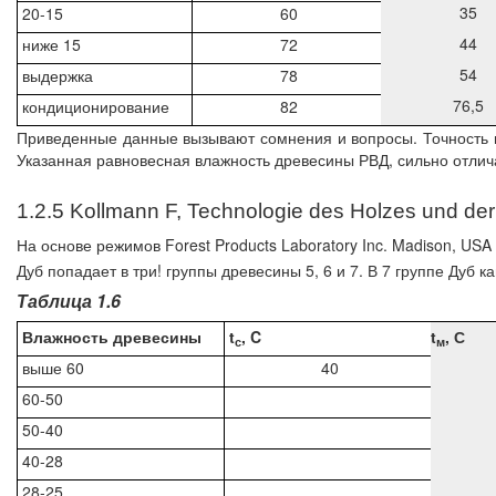
35
20-15
60
44
ниже 15
72
54
выдержка
78
76,5
кондиционирование
82
Приведенные данные вызывают сомнения и вопросы. Точность и
Указанная равновесная влажность древесины РВД, сильно отлича
1.2.5 Kollmann F, Technologie des Holzes und der
На основе режимов Forest Products Laboratory Inc. Madison, US
Дуб попадает в три! группы древесины 5, 6 и 7. В 7 группе Дуб 
Таблица 1.6
Влажность древесины
t
, C
t
, С
с
м
выше 60
40
60-50
50-40
40-28
28-25