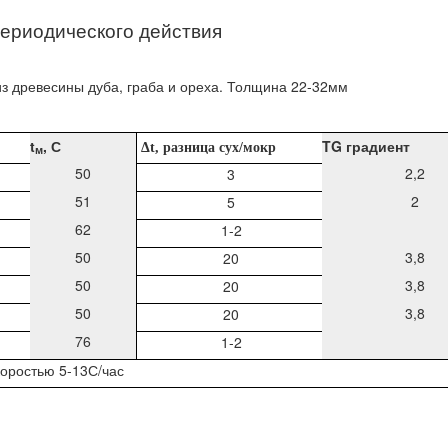
периодического действия
з древесины дуба, граба и ореха. Толщина 22-32мм
t
, С
TG градиент
Δ
t
, разница сух/мокр
м
50
2,2
3
51
2
5
62
1-2
50
3,8
20
50
3,8
20
50
3,8
20
76
1-2
коростью 5-13С/час