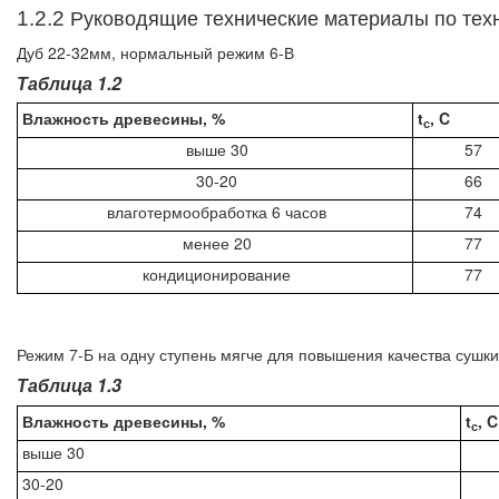
1.2.2
Руководящие технические материалы по тех
Дуб 22-32мм, нормальный режим 6-В
Таблица 1.2
Влажность древесины, %
t
, C
с
выше 30
57
30-20
66
влаготермообработка 6 часов
74
менее 20
77
кондиционирование
77
Режим 7-Б на одну ступень мягче для повышения качества сушки
Таблица 1.3
Влажность древесины, %
t
, C
с
выше 30
30-20