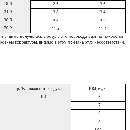
19,6
2,6
3,6
21,0
3,3
3,4
30,5
4,4
4,3
79,2
11,2
11,1
и видимо получилась в результате перевода единиц измерения.
ровнем корректуры, видимо в этом причина этих несоответствий.
φ
, % влажность воздуха
Р
ВД
w
,%
p
88
18
17
16
14
12,5