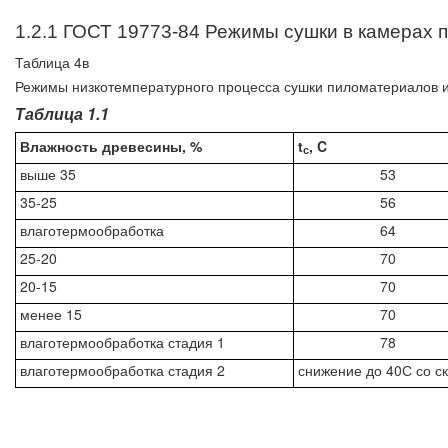
1.2.1 ГОСТ 19773-84 Режимы сушки в камерах 
Таблица 4в
Режимы низкотемпературного процесса сушки пиломатериалов и
Таблица 1.1
Влажность древесины, %
t
, C
с
выше 35
53
35-25
56
влаготермообработка
64
25-20
70
20-15
70
менее 15
70
влаготермообработка стадия 1
78
влаготермообработка стадия 2
снижение до 40С со с