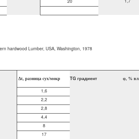
1,7
20
tern hardwood Lumber, USA, Washington, 1978
TG градиент
Δ
t
, разница сух/мокр
φ
, % вл
1,6
2,2
2,8
4,4
8
17