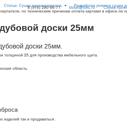
Статьи. Сушка пиломатериала.
Разработка режима сушки 
8 (916) 290-06-71
stolar@tokc.ru
Схема прое
покупатели, по техническим причинам оплата картами в офисе не 
 дубовой доски 25мм
дубовой доски 25мм.
ки толщиной 25 для производства мебельного щита.
янская область.
зброса
х изделий так и продаваться.