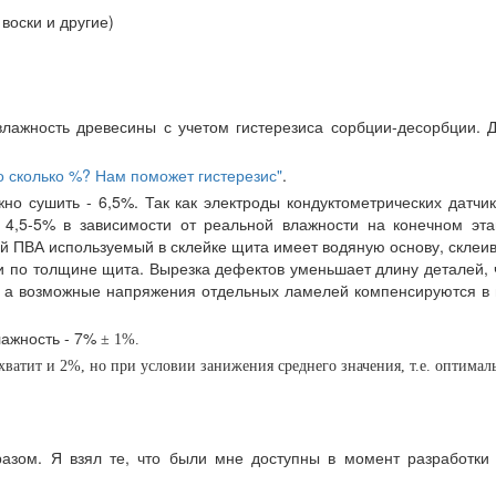
воски и другие)
лажность древесины с учетом гистерезиса сорбции-десорбции.
о сколько %? Нам поможет гистерезис"
.
но сушить - 6,5%. Так как электроды кондуктометрических датчи
 4,5-5% в зависимости от реальной влажности на конечном эт
ей ПВА используемый в склейке щита имеет водяную основу, склеи
ти по толщине щита. Вырезка дефектов уменьшает длину деталей, 
, а возможные напряжения отдельных ламелей компенсируются в щи
ажность - 7%
± 1%
.
е хватит и 2%, но при условии занижения среднего значения, т.е. опти
азом. Я взял те, что были мне доступны в момент разработк