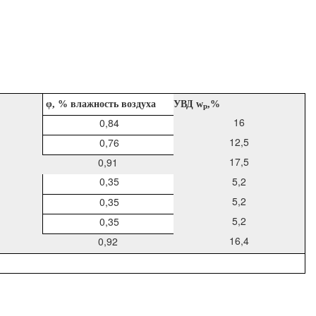
φ
, % влажность воздуха
УВД
w
,%
p
16
0,84
12,5
0,76
17,5
0,91
0,35
5,2
5,2
0,35
5,2
0,35
16,4
0,92