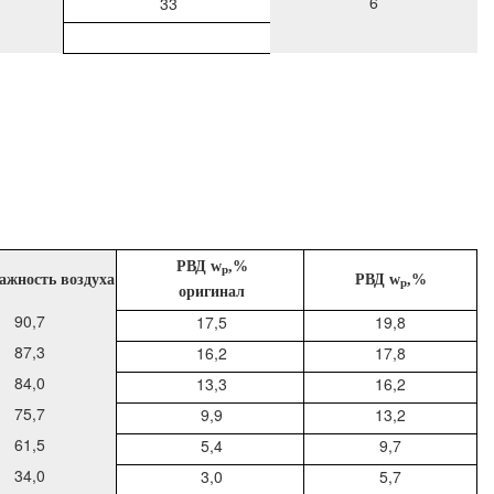
6
33
Р
ВД
w
,%
p
ажность воздуха
Р
ВД
w
,%
p
оригинал
90,7
17,5
19,8
87,3
16,2
17,8
84,0
13,3
16,2
75,7
9,9
13,2
61,5
5,4
9,7
34,0
3,0
5,7