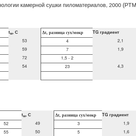
(РТМ
нологии камерной сушки пиломатериалов, 2000
t
, С
TG градиент
Δ
t
, разница сух/мокр
м
53
2,1
4
59
1,9
7
72
1,5 - 2
54
4,3
23
t
, С
TG градиент
Δ
t
, разница сух/мокр
м
49
1,9
52
3
50
1,6
55
5