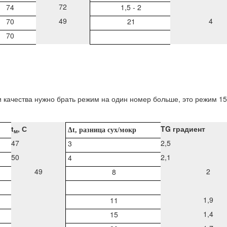
72
74
1,5 - 2
49
4
70
21
70
ии качества нужно брать режим на один номер больше, это режим 15
t
, С
TG градиент
Δ
t
, разница сух/мокр
м
47
2,5
3
50
2,1
4
49
2
8
1,9
11
1,4
15