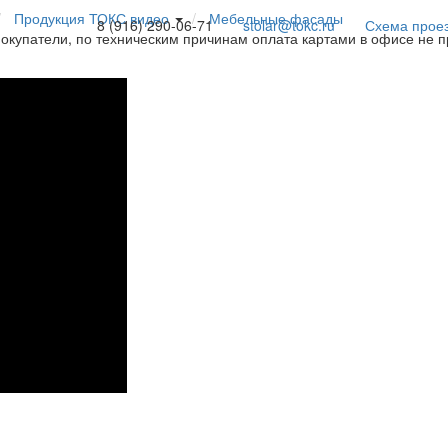
Продукция ТОКС видео
Мебельные фасады
8 (916) 290-06-71
stolar@tokc.ru
Схема прое
покупатели, по техническим причинам оплата картами в офисе не 