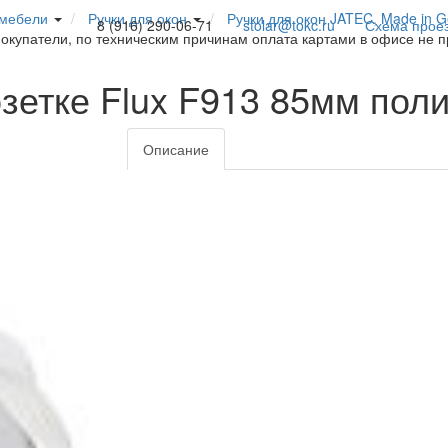
 мебели
Ручки для окон
Ручки для окон JATEC, Made in 
8 (916) 290-06-71
stolar@tokc.ru
Схема прое
покупатели, по техническим причинам оплата картами в офисе не 
озетке Flux F913 85мм по
Описание