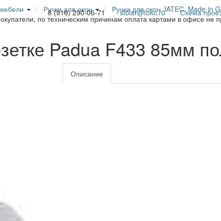
 мебели
Ручки для окон
Ручки для окон JATEC, Made in 
8 (916) 290-06-71
stolar@tokc.ru
Схема прое
покупатели, по техническим причинам оплата картами в офисе не 
озетке Padua F433 85мм 
Описание