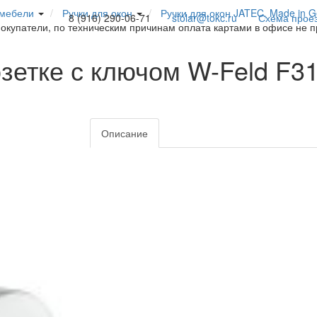
 мебели
Ручки для окон
Ручки для окон JATEC, Made in 
8 (916) 290-06-71
stolar@tokc.ru
Схема прое
покупатели, по техническим причинам оплата картами в офисе не 
озетке с ключом W-Feld F
Описание