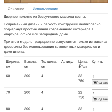
Описание
Использование
Дверное полотно из бессучкового массива сосны.
Современный дизайн и легкость конструкции великолепно
подчеркнут простые линии современного интерьера в
квартире, офисе или загородном доме.
При этом модель традиционно выпускается только из массива
древесины без использования композитных материалов и
даже шпона.
Ширина,
Высота,
Толщина,
Артикул
Цена,
Купить
см
см
см
/шт
60
200
4
22
750
Под заказ 
70
200
4
22
750
Под заказ 
80
200
4
22