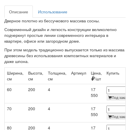
Описание
Использование
Дверное полотно из бессучкового массива сосны.
Современный дизайн и легкость конструкции великолепно
подчеркнут простые линии современного интерьера в
квартире, офисе или загородном доме.
При этом модель традиционно выпускается только из массива
древесины без использования композитных материалов и
даже шпона.
Ширина,
Высота,
Толщина,
Артикул
Цена,
Купить
см
см
см
/шт
60
200
4
17
550
Под заказ 
70
200
4
17
550
Под заказ 
80
200
4
17