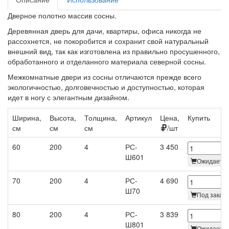
Дверное полотно массив сосны.
Деревянная дверь для дачи, квартиры, офиса никогда не
рассохнется, не покоробится и сохранит свой натуральный
внешний вид, так как изготовлена из правильно просушенного,
обработанного и отделанного материала северной сосны.
Межкомнатные двери из сосны отличаются прежде всего
экологичностью, долговечностью и доступностью, которая
идет в ногу с элегантным дизайном.
Ширина,
Высота,
Толщина,
Артикул
Цена,
Купить
см
см
см
/шт
60
200
4
РС-
3 450
Ш601
Ожидается
70
200
4
РС-
4 690
Ш70
Под заказ 
80
200
4
РС-
3 839
Ш801
Ожидается