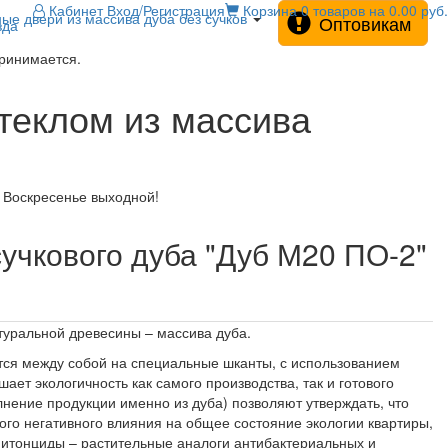
Кабинет
Вход/Регистрация
Корзина
0 товаров на 0.00 руб.
е двери из массива дуба без сучков
Оптовикам
зда
принимается.
теклом из массива
! Воскресенье выходной!
учкового дуба "Дуб М20 ПО-2"
туральной древесины – массива дуба.
тся между собой на специальные шканты, с использованием
ает экологичность как самого производства, так и готового
лнение продукции именно из дуба) позволяют утверждать, что
ого негативного влияния на общее состояние экологии квартиры,
 фитонциды – растительные аналоги антибактериальных и