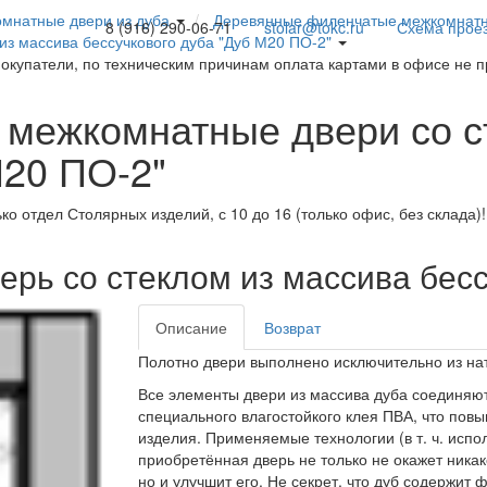
мнатные двери из дуба
Деревянные филенчатые межкомнатны
8 (916) 290-06-71
stolar@tokc.ru
Схема прое
з массива бессучкового дуба "Дуб М20 ПО-2"
покупатели, по техническим причинам оплата картами в офисе не 
межкомнатные двери со с
М20 ПО-2"
ько отдел Столярных изделий, с 10 до 16 (только офис, без склада)
рь со стеклом из массива бесс
Описание
Возврат
Полотно двери выполнено исключительно из на
Все элементы двери из массива дуба соединяю
специального влагостойкого клея ПВА, что повыш
изделия. Применяемые технологии (в т. ч. испо
приобретённая дверь не только не окажет никак
но и улучшит его. Не секрет, что дуб содержит