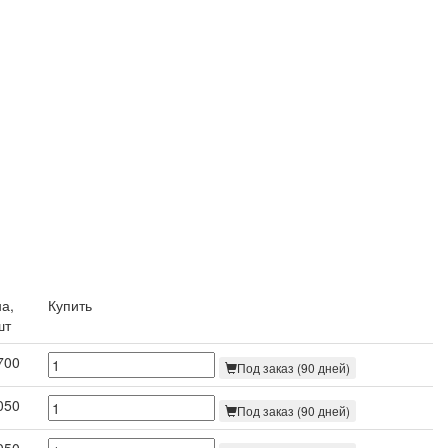
а,
Купить
шт
700
Под заказ (90 дней)
050
Под заказ (90 дней)