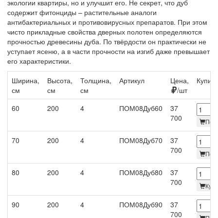
экологии квартиры, но и улучшит его. Не секрет, что дуб
содержит фитонциды – растительные аналоги
антибактериальных и противовирусных препаратов. При этом
чисто прикладные свойства дверных полотен определяются
прочностью древесины дуба. По твёрдости он практически не
уступает ясеню, а в части прочности на изгиб даже превышает
его характеристики.
Ширина,
Высота,
Толщина,
Артикул
Цена,
Купить
см
см
см
/шт
60
200
4
ПОМ08Дуб60
37
700
Под 
70
200
4
ПОМ08Дуб70
37
700
Под 
80
200
4
ПОМ08Дуб80
37
700
Купи
90
200
4
ПОМ08Дуб90
37
700
Под 