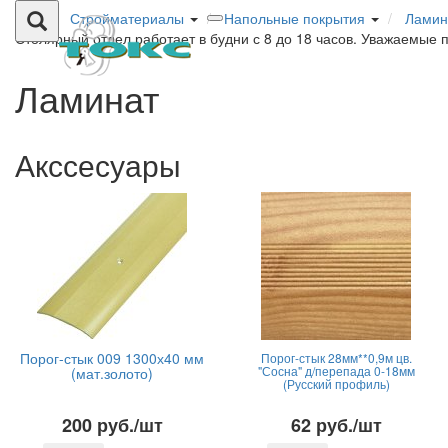
Стройматериалы
Напольные покрытия
Ламин
Столярный отдел работает в будни с 8 до 18 часов. Уважаемые 
Ламинат
Акссесуары
Порог-стык 009 1300х40 мм
Порог-стык 28мм**0,9м цв.
"Сосна" д/перепада 0-18мм
(мат.золото)
(Русский профиль)
200 руб./шт
62 руб./шт