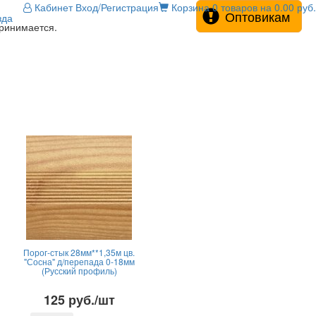
Кабинет
Вход/Регистрация
Корзина
0 товаров на 0.00 руб.
Оптовикам
зда
принимается.
Порог-стык 28мм**1,35м цв.
"Сосна" д/перепада 0-18мм
(Русский профиль)
125 руб./шт