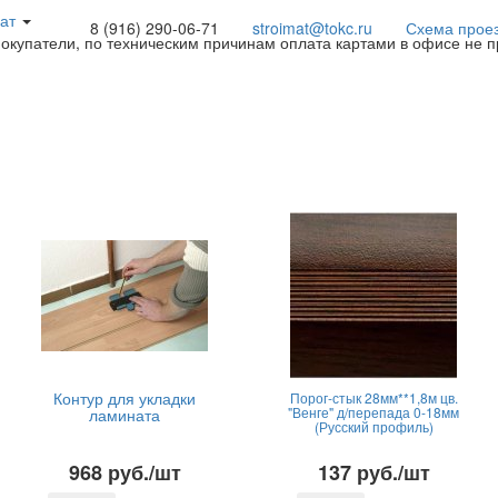
ат
8 (916) 290-06-71
stroimat@tokc.ru
Схема прое
покупатели, по техническим причинам оплата картами в офисе не 
Контур для укладки
Порог-стык 28мм**1,8м цв.
"Венге" д/перепада 0-18мм
ламината
(Русский профиль)
968 руб./шт
137 руб./шт