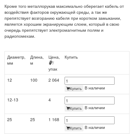
Кроме того металлорукав максимально оберегает кабель от
воздействия факторов окружающей среды, а так же
препятствует возгоранию кабеля при коротком замыкании,
является хорошим экранирующим слоем, который в свою
очередь препятствует электромагнитным полям и
радиопомехам.
Диаметр,
Длина,
Цена,
Купить
мм
м
/
упак
12
100
2 064
В наличии
Купить
12-13
4
В наличии
Купить
25
25
1 168
В наличии
Купить