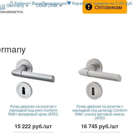
Кабинет
Вход/Регистрация
Корзина
0 товаров на 0.00 руб.
e in Germany
CONFORM
Оптовикам
зда
принимается.
ermany
Ручка дверная на розетке с
Ручка дверная на розетке с
накладкой под ключ Conform
накладкой под цилиндр Conform
R961 велюровый хром JATEC
R961 ультра матовый никель
JATEC
15 222 руб./шт
16 745 руб./шт