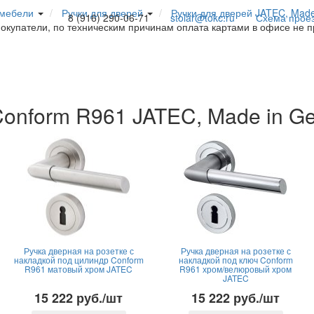
 мебели
Ручки для дверей
Ручки для дверей JATEC, Mad
8 (916) 290-06-71
stolar@tokc.ru
Схема прое
покупатели, по техническим причинам оплата картами в офисе не 
Conform R961 JATEC, Made in G
Ручка дверная на розетке с
Ручка дверная на розетке с
накладкой под цилиндр Conform
накладкой под ключ Conform
R961 матовый хром JATEC
R961 хром/велюровый хром
JATEC
15 222 руб./шт
15 222 руб./шт