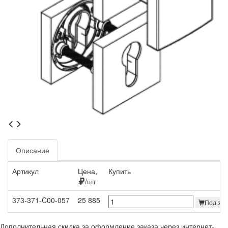
Описание
Артикул
Цена,
Купить
/шт
373-371-C00-057
25 885
Под зак
Дополнительная скидка за оформление заказа через интернет-